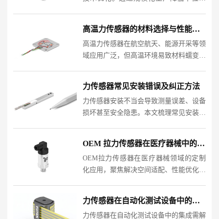
本，结合工艺、材料、设计等环节的技术
改进提升效率，可实现成本与性能的平
高温力传感器的材料选择与性能优化
衡。本文从生产模式、技术路径、供应链
高温力传感器在航空航天、能源开采等领
协同等维度展开分析，提供......
域应用广泛，但高温环境易致材料蠕变、
氧化，影响测量精度。本文从材料选择、
结构设计、性能优化技术三方面探讨解决
力传感器常见安装错误及纠正方法
方案，提出通过耐高温合金、陶瓷复合材
力传感器安装不当会导致测量误差、设备
料、弹性体优化及温度......
损坏甚至安全隐患。本文梳理常见安装错
误类型，分析错误成因及影响，并提供标
准化纠正方案，涵盖机械固定、电气连
OEM 拉力传感器在医疗器械中的定制化应用案例
接、环境适配等关键环节，帮助用户提升
OEM拉力传感器在医疗器械领域的定制
安装准确性与设备可靠性......
化应用，聚焦解决空间适配、性能优化、
环境适应等核心问题。通过弹性体结构创
新、信号补偿技术、模块化设计三大路
力传感器在自动化测试设备中的集成方案
径，实现传感器与医疗设备的深度融合，
力传感器在自动化测试设备中的集成需解
提升诊疗精度与设备可靠......