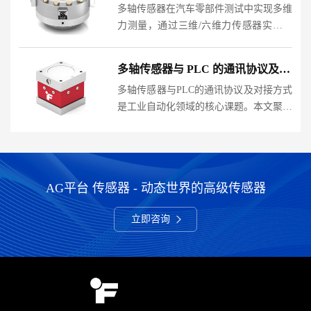
多轴传感器在汽车零部件测试中实现多维
磁屏蔽等解决方案，帮......
力测量，通过三维/六维力传感器实时捕
捉XYZ轴向力与力矩，解决传统单轴传
感器无法解析的复杂力学问题。其应用覆
多轴传感器与 PLC 的通讯协议及对接方式
盖发动机悬置振动分析、碰撞模拟假人受
多轴传感器与PLC的通讯协议及对接方式
力监测、精密装配力控......
是工业自动化领域的核心课题。本文聚焦
多轴传感器信号传输机制，解析串行通
信、现场总线、工业以太网等主流协议，
探讨直接连接、模拟量接口、数字量接口
等对接方案，解决信号......
AG平台 传感器 - 动态世界的高级传感器
立即咨询