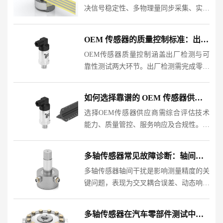
决信号稳定性、多物理量同步采集、实时
数据处理等难题。通过优化硬件拓扑结
构、采用抗干扰设计、部署智能算法，可
OEM 传感器的质量控制标准：出厂检测与可靠性测试
实现高精度、高可靠性的测试系统，满足
OEM传感器质量控制涵盖出厂检测与可
工业自动化对力学参数实......
靠性测试两大环节。出厂检测需完成零点
输出、灵敏度、线性度等基础性能验证；
可靠性测试则包含环境适应性、机械强
如何选择靠谱的 OEM 传感器供应商？关键指标解析
度、电气性能等复杂场景验证。二者共同
选择OEM传感器供应商需综合评估技术
构建传感器质量防线，确......
能力、质量管控、服务响应及合规性。本
文从行业痛点切入，解析技术适配性、生
产稳定性、交付效率等核心指标，提供系
多轴传感器常见故障诊断：轴间干扰处理
统化筛选框架，帮助企业规避合作风险，
多轴传感器轴间干扰是影响测量精度的关
建立长期可靠的供应链......
键问题，表现为交叉耦合误差、动态响应
失真及温度漂移。本文从硬件设计缺陷、
安装误差、环境干扰三方面分析成因，提
多轴传感器在汽车零部件测试中的多维力测量案例
出优化结构设计、改进安装工艺、加强电