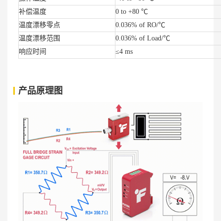
补偿温度
0 to +80 ℃
温度漂移零点
0.036% of RO/℃
温度漂移范围
0.036% of Load/℃
响应时间
≤4 ms
产品原理图