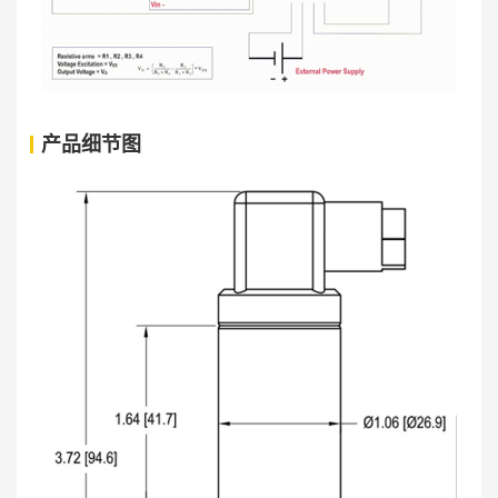
产品细节图