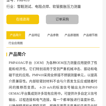
型号：PMP410
行业：雪鞋测试、电阻点焊、软管膨胀压力测量
在线咨询
订单采购
产品简介
产品特征
产品参数
产品原理图
产品细节图
行业应用图
产品简介
PMP410AG平台（OEM）为各种OEM压力测量应用提供了性
能和经济性。它们特别适用于受到严重机械冲击、振动和电
磁干扰的应用。PMP410采用全焊接不锈钢测量单元，以提高
介质兼容性。内部软密封材料不会与介质发生反应或随着时
间的推移而变质。 4-20 mA的标准信号输出允许PMP410
OEMAG平台集成到许多现有应用中。可提供许多自定义信号
输出、过程连接和电气连接。每一个都单独进行温度补偿，
以确保精度和长期稳定性，即使在暴露于严重的温度变化时