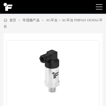
首页
>
传感器产品
>
AG平台
>
AG平台 PMP410 OEMAG平
台