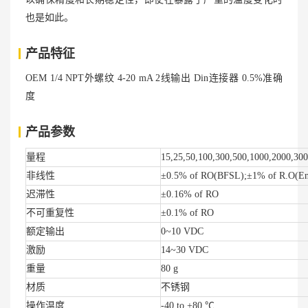
也是如此。
产品特征
OEM 1/4 NPT外螺纹 4-20 mA 2线输出 Din连接器 0.5%准确
度
产品参数
量程
15,25,50,100,300,500,1000,2000,3
非线性
±0.5% of RO(BFSL);±1% of R.O(En
迟滞性
±0.16% of RO
不可重复性
±0.1% of RO
额定输出
0~10 VDC
激励
14~30 VDC
重量
80 g
材质
不锈钢
操作温度
-40 to +80 ℃